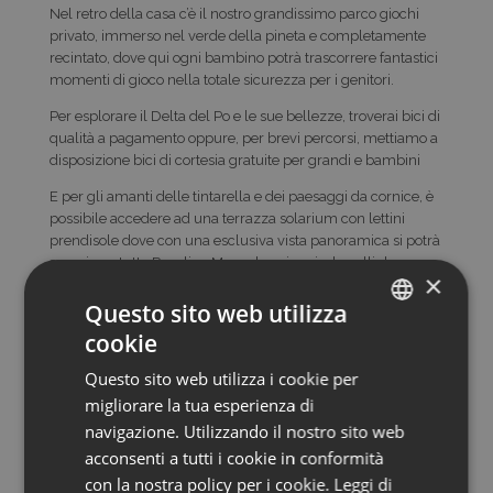
Nel retro della casa c’è il nostro grandissimo parco giochi
privato, immerso nel verde della pineta e completamente
recintato, dove qui ogni bambino potrà trascorrere fantastici
momenti di gioco nella totale sicurezza per i genitori.
Per esplorare il Delta del Po e le sue bellezze, troverai bici di
qualità a pagamento oppure, per brevi percorsi, mettiamo a
disposizione bici di cortesia gratuite per grandi e bambini
E per gli amanti delle tintarella e dei paesaggi da cornice, è
possibile accedere ad una terrazza solarium con lettini
prendisole dove con una esclusiva vista panoramica si potrà
ammirare tutta Rosolina Mare… la spiaggia, le valli da pesca
×
e i colori unici e rari che la giornata ci regala!
Questo sito web utilizza
Indirizzo
cookie
ITALIAN
via delle Primule, 28, ROSOLINA MARE
Questo sito web utilizza i cookie per
ENGLISH
migliorare la tua esperienza di
Indicazioni stradali
GERMAN
navigazione. Utilizzando il nostro sito web
acconsenti a tutti i cookie in conformità
con la nostra policy per i cookie.
Leggi di