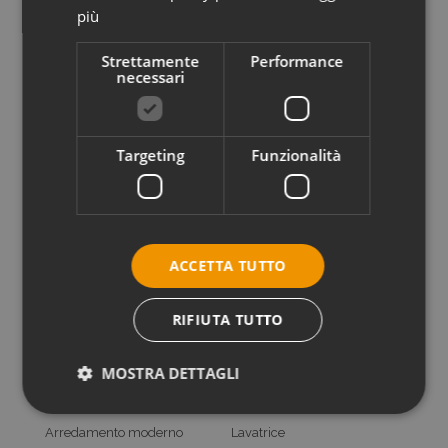
più
Strettamente
Performance
necessari
Targeting
Funzionalità
ACCETTA TUTTO
Check-in / Check-out
RIFIUTA TUTTO
Check In:
16:00 - 19:00
Check Out:
07:30 - 09:00
MOSTRA DETTAGLI
Servizi inclusi
Arredamento moderno
Lavatrice