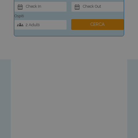
Check In
Check Out
Ospiti
CERCA
2 Adulti
(fino a 11 anni)