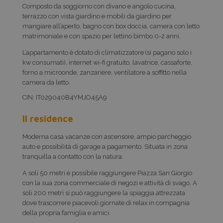
Composto da soggiorno con divano e angolo cucina,
terrazzo con vista giardino e mobili da giardino per
mangiare all’aperto, bagno con box doccia, camera con letto
matrimoniale e con spazio per lettino bimbo 0-2 anni.
L’appartamento è dotato di climatizzatore (si pagano solo i
kw consumati), internet wi-fi gratuito, lavatrice, cassaforte,
forno a microonde, zanzariere, ventilatore a soffitto nella
camera da letto.
CIN: IT029040B4YMJO45A9
Il residence
Moderna casa vacanze con ascensore, ampio parcheggio
auto e possibilità di garage a pagamento. Situata in zona
tranquilla a contatto con la natura.
A soli 50 metri è possibile raggiungere Piazza San Giorgio
con la sua zona commerciale di negozi e attività di svago. A
soli 200 metri si può raggiungere la spiaggia attrezzata
dove trascorrere piacevoli giornate di relax in compagnia
della propria famiglia e amici.