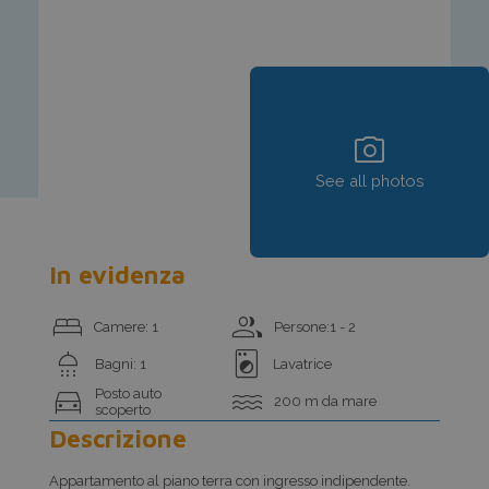
photo_camera
See all photos
In evidenza
bed
group
Camere: 1
Persone:1 - 2
shower
local_laundry_service
Bagni: 1
Lavatrice
directions_car
water
Posto auto
200 m da mare
scoperto
Descrizione
Appartamento al piano terra con ingresso indipendente.