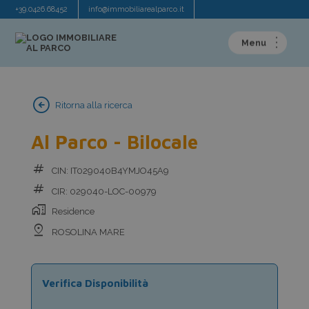
+39.0426.68452
info@immobiliarealparco.it
arrow_circle_left
Ritorna alla ricerca
Al Parco - Bilocale
tag
CIN: IT029040B4YMJO45A9
tag
CIR: 029040-LOC-00979
home_work
Residence
pin_drop
ROSOLINA MARE
Verifica Disponibilità