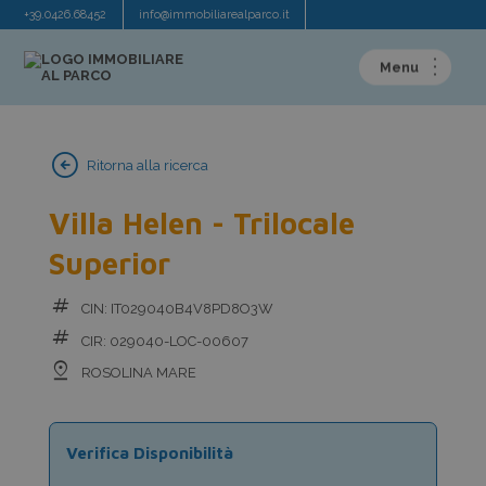
+39.0426.68452
info@immobiliarealparco.it
arrow_circle_left
Ritorna alla ricerca
Villa Helen - Trilocale
Superior
tag
CIN: IT029040B4V8PD8O3W
tag
CIR: 029040-LOC-00607
pin_drop
ROSOLINA MARE
Verifica Disponibilità