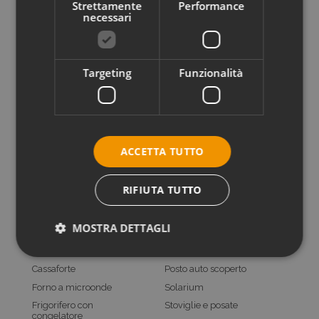
Strettamente
Performance
necessari
Targeting
Funzionalità
Check-in / Check-out
ACCETTA TUTTO
Check In:
16:00 - 19:00
Check Out:
07:30 - 09:00
RIFIUTA TUTTO
Servizi inclusi
MOSTRA DETTAGLI
Arredamento moderno
Parco giochi
Bagno con box doccia
Posto auto coperto
Cassaforte
Posto auto scoperto
Forno a microonde
Solarium
Frigorifero con
Stoviglie e posate
congelatore