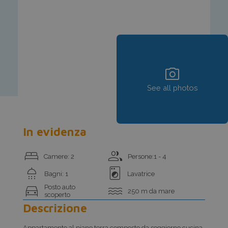
photo_camera
See all photos
In evidenza
bed
group
Camere: 2
Persone:1 - 4
shower
local_laundry_service
Bagni: 1
Lavatrice
directions_car
water
Posto auto
250 m da mare
scoperto
Descrizione
Appartamento al piano terra composto da soggiorno cucina