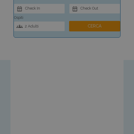
Check In
Check Out
Ospiti
CERCA
2 Adulti
(fino a 11 anni)