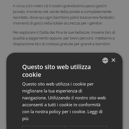
A circa 200 metri c’è il nostro grandissimo parco giochi
privato, immerso nel verde della pineta e completamente
recintato, dove qui ogni bambino potrà trascorrere fantastici
momenti di gioco nella totale sicurezza per i genitori.
Per esplorare il Delta del Po e le sue bellezze, troverai bici di
qualità a pagamento oppure, per brevi percorsi, mettiamo a
disposizione bici di cortesia gratuite per grandi e bambini
Indirizzo
×
Questo sito web utilizza
via Strada Sud, 135, ROSOLINA MARE
cookie
ITALIAN
Indicazioni stradali
Questo sito web utilizza i cookie per
ENGLISH
migliorare la tua esperienza di
GERMAN
navigazione. Utilizzando il nostro sito web
acconsenti a tutti i cookie in conformità
con la nostra policy per i cookie.
Leggi di
più