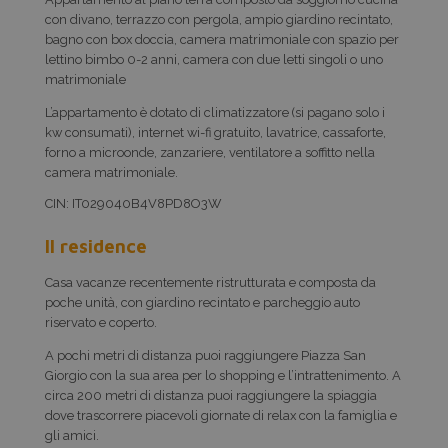
con divano, terrazzo con pergola, ampio giardino recintato,
bagno con box doccia, camera matrimoniale con spazio per
lettino bimbo 0-2 anni, camera con due letti singoli o uno
matrimoniale
L’appartamento è dotato di climatizzatore (si pagano solo i
kw consumati), internet wi-fi gratuito, lavatrice, cassaforte,
forno a microonde, zanzariere, ventilatore a soffitto nella
camera matrimoniale.
CIN: IT029040B4V8PD8O3W
Il residence
Casa vacanze recentemente ristrutturata e composta da
poche unità, con giardino recintato e parcheggio auto
riservato e coperto.
A pochi metri di distanza puoi raggiungere Piazza San
Giorgio con la sua area per lo shopping e l’intrattenimento. A
circa 200 metri di distanza puoi raggiungere la spiaggia
dove trascorrere piacevoli giornate di relax con la famiglia e
gli amici.