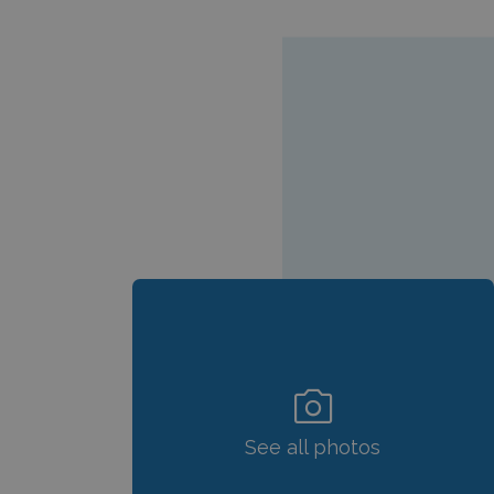
photo_camera
See all photos