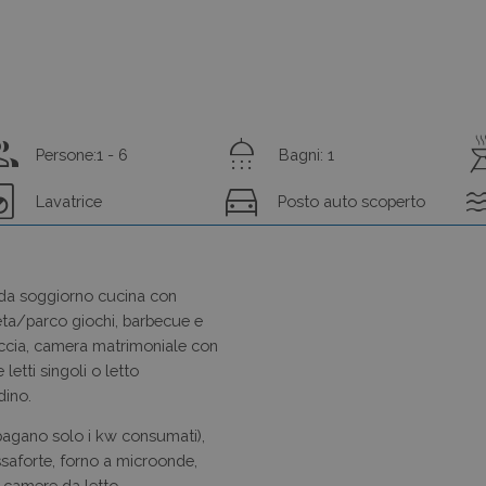
oup
shower
outdoo
Persone:1 - 6
Bagni: 1
dry_service
directions_car
wa
Lavatrice
Posto auto scoperto
da soggiorno cucina con
eta/parco giochi, barbecue e
ccia, camera matrimoniale con
letti singoli o letto
dino.
 pagano solo i kw consumati),
cassaforte, forno a microonde,
e camere da letto.