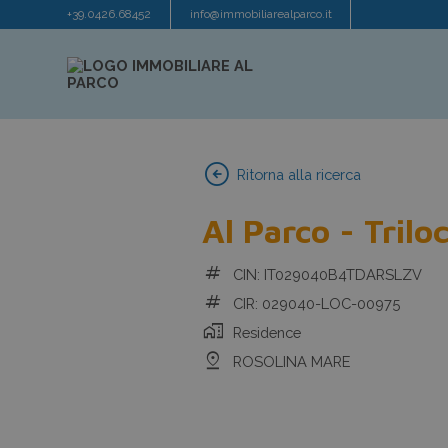
+39.0426.68452
info@immobiliarealparco.it
arrow_circle_left
Ritorna alla ricerca
Al Parco - Trilo
tag
CIN: IT029040B4TDARSLZV
tag
CIR: 029040-LOC-00975
home_work
Residence
pin_drop
ROSOLINA MARE