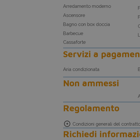
Arredamento moderno
Ascensore
F
Bagno con box doccia
G
Barbecue
L
Cassaforte
Servizi a pagamen
Aria condizionata
B
Non ammessi
A
Regolamento
Condizioni generali del contratt
Richiedi informazi