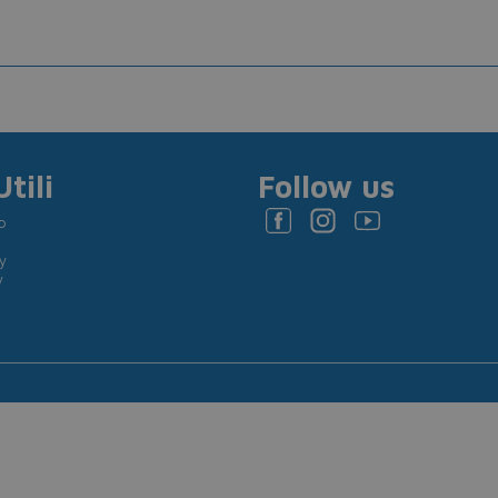
tili
Follow us
o
y
y