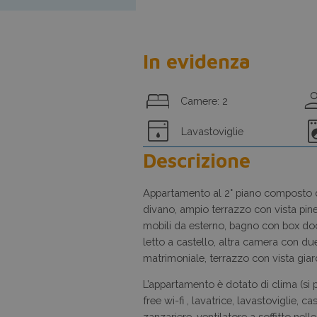
In evidenza
bed
gr
Camere: 2
dishwasher
local_laun
Lavastoviglie
Descrizione
Appartamento al 2° piano composto 
divano, ampio terrazzo con vista pin
mobili da esterno, bagno con box do
letto a castello, altra camera con due 
matrimoniale, terrazzo con vista giar
L’appartamento è dotato di clima (si
free wi-fi , lavatrice, lavastoviglie, 
zanzariere, ventilatore a soffitto nell