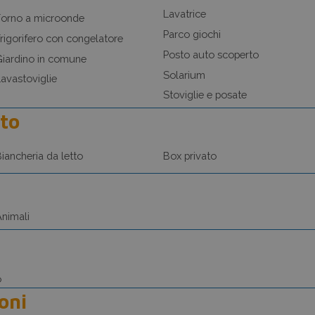
Lavatrice
Forno a microonde
Parco giochi
rigorifero con congelatore
Posto auto scoperto
iardino in comune
Solarium
avastoviglie
Stoviglie e posate
to
iancheria da letto
Box privato
nimali
o
oni