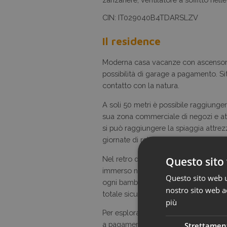
CIN: IT029040B4TDARSLZV
Il residence
Moderna casa vacanze con ascensor
possibilità di garage a pagamento. Si
contatto con la natura.
A soli 50 metri è possibile raggiunge
sua zona commerciale di negozi e atti
si può raggiungere la spiaggia attrez
giornate di relax in compagnia della p
Questo sito 
Nel retro della casa c’è il nostro gra
immerso nel verde della pineta e co
Questo sito web ut
ogni bambino potrà trascorrere fanta
nostro sito web ac
totale sicurezza per i genitori.
più
Per esplorare il Delta del Po e le sue 
Strettamen
a pagamento oppure, per brevi percor