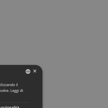
×
ilizzando il
ITALIAN
ookie.
Leggi di
ENGLISH
GERMAN
unzionalità