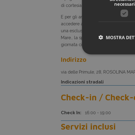
necessari
di cortesia gratuite per grandi e bamb
E per gli amanti delle tintarella e dei
accedere ad una terrazza solarium co
una esclusiva vista panoramica si po
MOSTRA DET
Mare… la spiaggia, le valli da pesca e i
giornata ci regala!
Indirizzo
via delle Primule, 28, ROSOLINA MA
Indicazioni stradali
Check-in / Check-
Check In:
16:00 - 19:00
Servizi inclusi