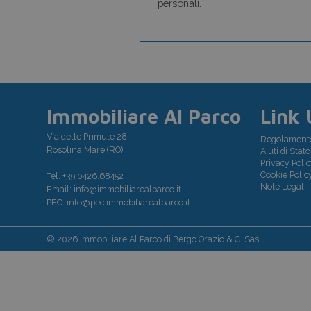
personali.
Immobiliare Al Parco
Link U
Via delle Primule 28
Regolament
Rosolina Mare (RO)
Aiuti di Stato
Privacy Polic
Cookie Polic
Tel.
+39.0426.68452
Note Legali
Email:
info@immobiliarealparco.it
PEC:
info@pec.immobiliarealparco.it
© 2026 Immobiliare Al Parco di Bergo Orazio & C. Sas