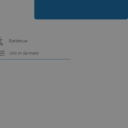
r_grill
Barbecue
ter
200 m da mare