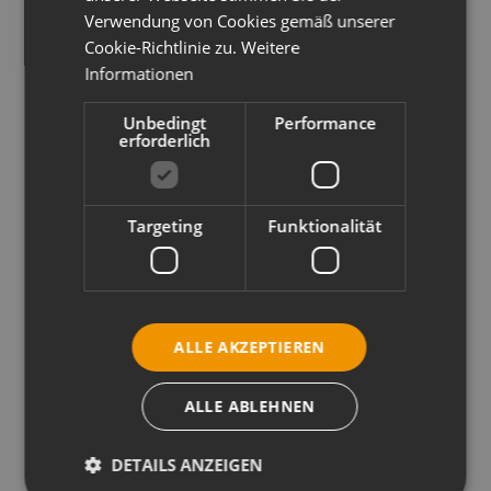
Richtung
Verwendung von Cookies gemäß unserer
Cookie-Richtlinie zu.
Weitere
Informationen
Unbedingt
Performance
erforderlich
Targeting
Funktionalität
ALLE AKZEPTIEREN
ALLE ABLEHNEN
Check-in / Check-out
DETAILS ANZEIGEN
Check In:
16:00 - 19:00