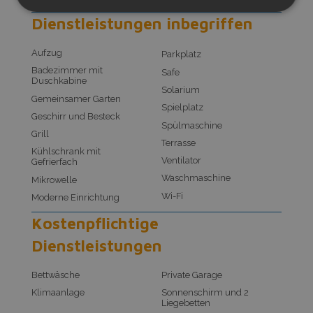
Check Out:
07:30 - 09:00
Dienstleistungen inbegriffen
Aufzug
Parkplatz
Badezimmer mit
Safe
Duschkabine
Solarium
Gemeinsamer Garten
Spielplatz
Geschirr und Besteck
Spülmaschine
Grill
Terrasse
Kühlschrank mit
Ventilator
Gefrierfach
Waschmaschine
Mikrowelle
Wi-Fi
Moderne Einrichtung
Kostenpflichtige
Dienstleistungen
Bettwäsche
Private Garage
Klimaanlage
Sonnenschirm und 2
Liegebetten