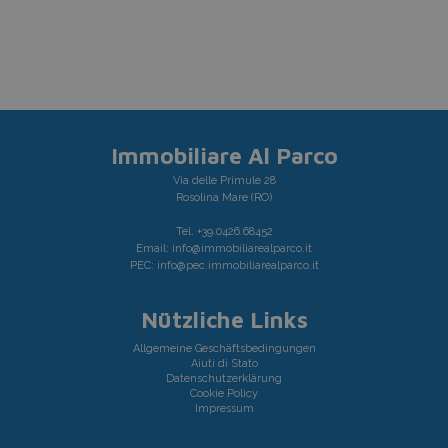
Immobiliare Al Parco
Via delle Primule 28
Rosolina Mare (RO)
Tel.
+39.0426.68452
Email:
info@immobiliarealparco.it
PEC:
info@pec.immobiliarealparco.it
Nützliche Links
Allgemeine Geschäftsbedingungen
Aiuti di Stato
Datenschutzerklärung
Cookie Policy
Impressum