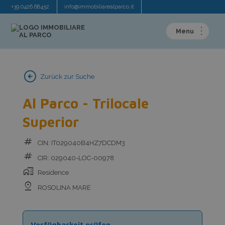
+39.0426.68452
info@immobiliarealparco.it
arrow_circle_left
Zurück zur Suche
Al Parco - Trilocale
Superior
tag
CIN: IT029040B4HZ7DCDM3
tag
CIR: 029040-LOC-00978
home_work
Residence
pin_drop
ROSOLINA MARE
Verfügbarkeit prüfen