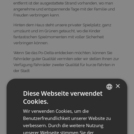
entfernt ist der ausgestattete Strand vorhanden, wo man
angenehme und entspannende Tage mit der Familie und
Freuden verbringen kann.
Hinten dem Haus steht unsere privater Spielplatz, ganz
umzäunt und im Grünen getaucht, wo die Kinder
fantastischen Spielmomenten mit voller Sicherheit
verbringen können.
Wenn Sie das Po-Delta entdecken möchten, können Sie
Fahrräder guter Qualität vermiten oder wir stellen Ihnen zur
Verfügung Fahrräder zweiter Qualität für kurze Fahrten in
der Stadt
Sonnenanbeter und Liebhaber der Landschaft können die
×
Liegen auf der Dachterrasse nutzen, ein natürliches
Diese Webseite verwendet
Solarium mit exklusivem Blick auf Rosolina Mare: den
Strand, die Fischteiche und die einmaligen Farben vom Tag
Cookies.
ITALIAN
geschenkt.
Wir verwenden Cookies, um die
ENGLISH
Adresse
Benutzerfreundlichkeit unserer Website zu
GERMAN
verbessern. Durch die weitere Nutzung
via delle Primule, 28, ROSOLINA MARE
unserer Webseite stimmen Sie der